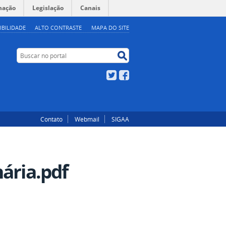
mação
Legislação
Canais
IBILIDADE
ALTO CONTRASTE
MAPA DO SITE
Buscar no portal
Buscar no portal
Twitter
Facebook
Contato
Webmail
SIGAA
ária.pdf