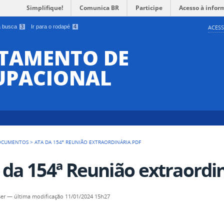
Simplifique!
Comunica BR
Participe
Acesso à infor
 a busca
3
Ir para o rodapé
4
ACESS
RTAMENTO DE
UPACIONAL
OCUMENTOS
>
ATA DA 154ª REUNIÃO EXTRAORDINÁRIA.PDF
 da 154ª Reunião extraordin
er
—
última modificação
11/01/2024 15h27