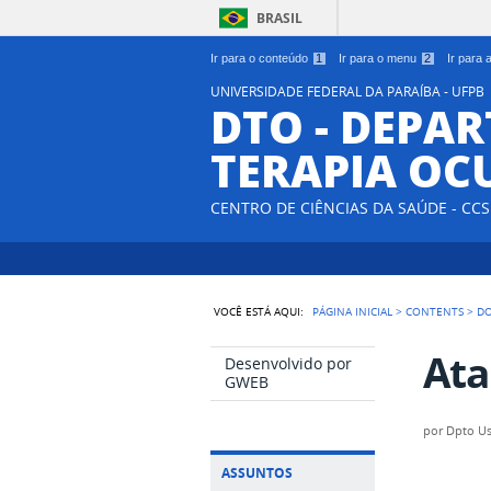
BRASIL
Ir para o conteúdo
1
Ir para o menu
2
Ir para
UNIVERSIDADE FEDERAL DA PARAÍBA - UFPB
DTO - DEPA
TERAPIA OC
CENTRO DE CIÊNCIAS DA SAÚDE - CCS
VOCÊ ESTÁ AQUI:
PÁGINA INICIAL
>
CONTENTS
>
D
Ata
Desenvolvido por
GWEB
por
Dpto Us
ASSUNTOS