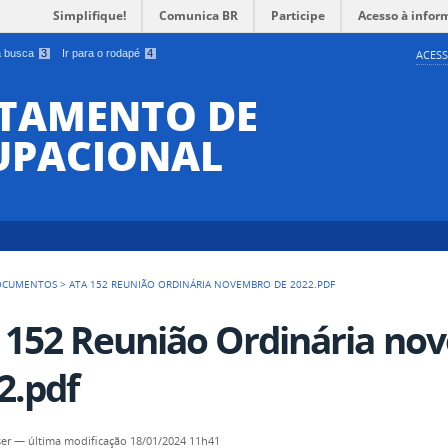
Simplifique!
Comunica BR
Participe
Acesso à infor
 a busca
3
Ir para o rodapé
4
ACESS
RTAMENTO DE
UPACIONAL
OCUMENTOS
>
ATA 152 REUNIÃO ORDINÁRIA NOVEMBRO DE 2022.PDF
 152 Reunião Ordinária no
2.pdf
er
—
última modificação
18/01/2024 11h41