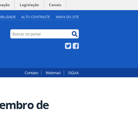
mação
Legislação
Canais
IBILIDADE
ALTO CONTRASTE
MAPA DO SITE
Buscar no portal
Buscar no portal
Twitter
Facebook
Contato
Webmail
SIGAA
vembro de