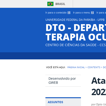
BRASIL
Ir para o conteúdo
1
Ir para o menu
2
Ir para
UNIVERSIDADE FEDERAL DA PARAÍBA - UFPB
DTO - DEPA
TERAPIA OC
CENTRO DE CIÊNCIAS DA SAÚDE - CCS
VOCÊ ESTÁ AQUI:
PÁGINA INICIAL
>
CONTENTS
>
D
Ata
Desenvolvido por
GWEB
202
ASSUNTOS
por
Dpto Us