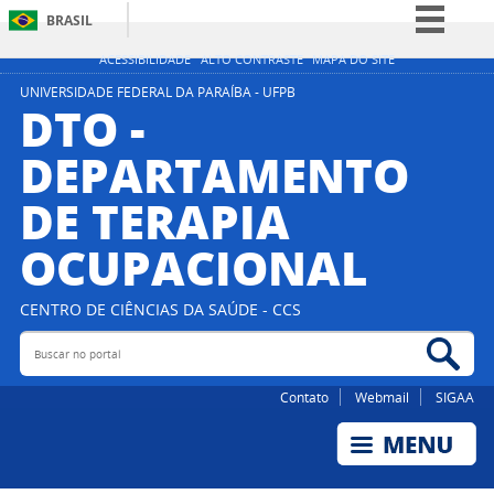
BRASIL
Simplifique!
ACESSIBILIDADE
ALTO CONTRASTE
MAPA DO SITE
Comunica BR
UNIVERSIDADE FEDERAL DA PARAÍBA - UFPB
DTO -
Participe
DEPARTAMENTO
Acesso à informação
DE TERAPIA
Legislação
Canais
OCUPACIONAL
CENTRO DE CIÊNCIAS DA SAÚDE - CCS
Buscar no portal
Bus
Contato
Webmail
SIGAA