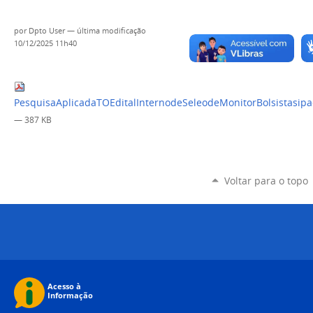
por
Dpto User
—
última modificação
10/12/2025 11h40
PesquisaAplicadaTOEditalInternodeSeleodeMonitorBolsistasipa
— 387 KB
Voltar para o topo