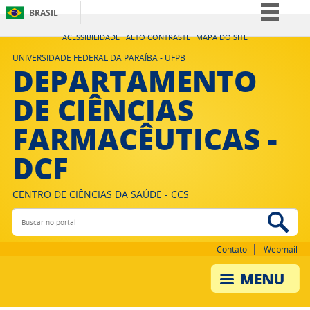
BRASIL
Simplifique!
ACESSIBILIDADE
ALTO CONTRASTE
MAPA DO SITE
Comunica BR
UNIVERSIDADE FEDERAL DA PARAÍBA - UFPB
DEPARTAMENTO
Participe
DE CIÊNCIAS
Acesso à informação
FARMACÊUTICAS -
Legislação
Canais
DCF
CENTRO DE CIÊNCIAS DA SAÚDE - CCS
Buscar no portal
Bus
Contato
Webmail