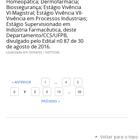
Homeopática; Dermofarmácia;
Biossegurança; Estágio Vivência
VI-Magistral; Estágio Vivência VII-
Vivência em Processos Industriais;
Estágio Supervisionado em
Indústria Farmacêutica, deste
Departamento/CCS/UFPB,
divulgado pelo Edital n0 87 de 30
de agosto de 2016.
Localizado em
Contents
/
NOTÍCIAS
« ANTERIOR
1
...
4
5
6
7
8
9
10
...
38
PRÓXIMO »
Voltar para o topo