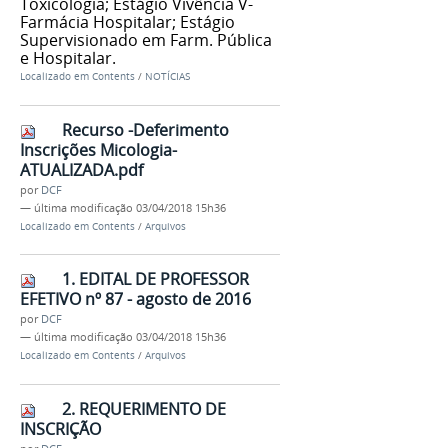
Toxicologia; Estágio Vivência V-
Farmácia Hospitalar; Estágio
Supervisionado em Farm. Pública
e Hospitalar.
Localizado em
Contents
/
NOTÍCIAS
Recurso -Deferimento
Inscrições Micologia-
ATUALIZADA.pdf
por
DCF
—
última modificação
03/04/2018 15h36
Localizado em
Contents
/
Arquivos
1. EDITAL DE PROFESSOR
EFETIVO nº 87 - agosto de 2016
por
DCF
—
última modificação
03/04/2018 15h36
Localizado em
Contents
/
Arquivos
2. REQUERIMENTO DE
INSCRIÇÃO