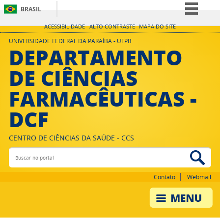
BRASIL
Simplifique!
ACESSIBILIDADE
ALTO CONTRASTE
MAPA DO SITE
Comunica BR
UNIVERSIDADE FEDERAL DA PARAÍBA - UFPB
DEPARTAMENTO
Participe
DE CIÊNCIAS
Acesso à informação
FARMACÊUTICAS -
Legislação
Canais
DCF
CENTRO DE CIÊNCIAS DA SAÚDE - CCS
Buscar no portal
Bus
Contato
Webmail