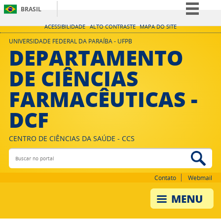
BRASIL
Simplifique!
ACESSIBILIDADE
ALTO CONTRASTE
MAPA DO SITE
Comunica BR
UNIVERSIDADE FEDERAL DA PARAÍBA - UFPB
DEPARTAMENTO
Participe
DE CIÊNCIAS
Acesso à informação
FARMACÊUTICAS -
Legislação
Canais
DCF
CENTRO DE CIÊNCIAS DA SAÚDE - CCS
Buscar no portal
Bus
Contato
Webmail