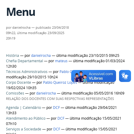
Menu
por
danielrocha
—
publicado
23/04/2018
09h22,
última modificação
23/09/2025
20h19
História
—
por
danielrocha
— última modificação 23/10/2015 09h25
Chefia Departamental
—
por
mateus
— última modificação 01/03/2024
12h30
Técnicos Administrativos
—
por
Pablo Queiroz Lopes
— última
modificação 29/10/2015 10h24
Corpo Docente
—
por
Pablo Queiroz Lopes
— última modificação
19/02/2024 10h35
Comissões
—
por
danielrocha
— última modificação 05/05/2016 16h09
RELAÇÃO DOS DOCENTES COM SUAS RESPECTIVAS REPRESENTAÇÕES
Agenda | Calendário
—
por
DCF
— última modificação 29/04/2021
13h33
Atendimento ao Público
—
por
DCF
— última modificação 15/05/2021
07h10
Serviços a Sociedade
—
por
DCF
— última modificação 15/05/2021