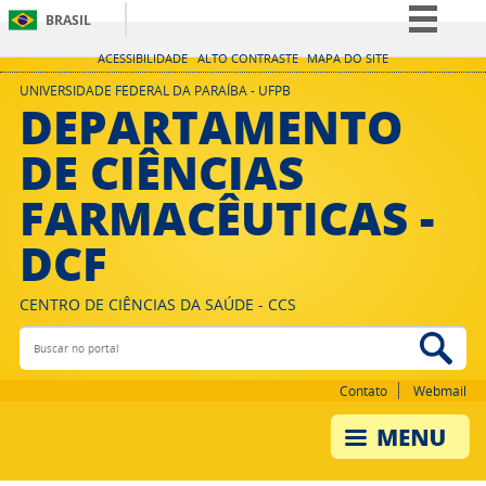
BRASIL
Simplifique!
ACESSIBILIDADE
ALTO CONTRASTE
MAPA DO SITE
Comunica BR
UNIVERSIDADE FEDERAL DA PARAÍBA - UFPB
DEPARTAMENTO
Participe
DE CIÊNCIAS
Acesso à informação
FARMACÊUTICAS -
Legislação
Canais
DCF
CENTRO DE CIÊNCIAS DA SAÚDE - CCS
Buscar no portal
Bus
Contato
Webmail