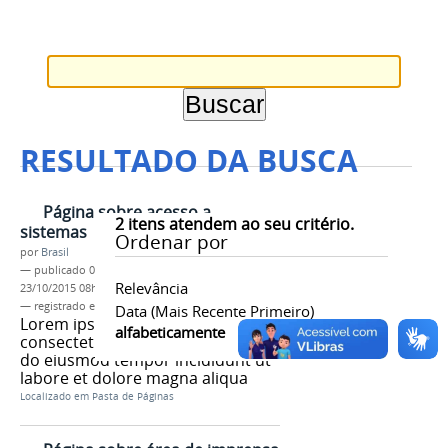
RESULTADO DA BUSCA
Página sobre acesso a
2
itens atendem ao seu critério.
sistemas
Ordenar por
por
Brasil
—
publicado
04/06/2013
—
última modificação
Relevância
23/10/2015 08h55
— registrado em:
tag 1
,
tag 2
,
tag 3
Data (mais Recente Primeiro)
Lorem ipsum dolor sit amet,
alfabeticamente
consectetur adipisicing elit, sed
do eiusmod tempor incididunt ut
labore et dolore magna aliqua
Localizado em
Pasta de Páginas