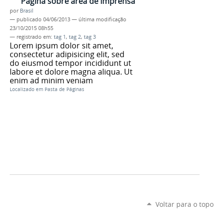
Página sobre área de imprensa
por
Brasil
—
publicado
04/06/2013
—
última modificação
23/10/2015 08h55
— registrado em:
tag 1
,
tag 2
,
tag 3
Lorem ipsum dolor sit amet,
consectetur adipisicing elit, sed
do eiusmod tempor incididunt ut
labore et dolore magna aliqua. Ut
enim ad minim veniam
Localizado em
Pasta de Páginas
Voltar para o topo