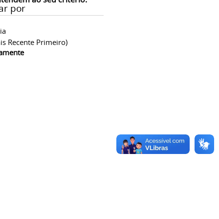
ar por
ia
is Recente Primeiro)
camente