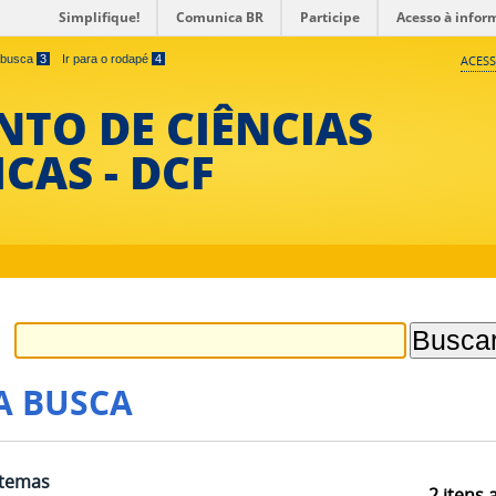
Simplifique!
Comunica BR
Participe
Acesso à infor
a busca
3
Ir para o rodapé
4
ACESS
TO DE CIÊNCIAS
CAS - DCF
A BUSCA
stemas
2
itens 