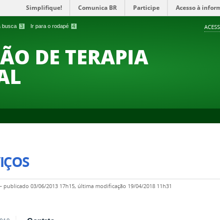
Simplifique!
Comunica BR
Participe
Acesso à infor
 a busca
3
Ir para o rodapé
4
ACESS
O DE TERAPIA
AL
IÇOS
—
publicado
03/06/2013 17h15,
última modificação
19/04/2018 11h31