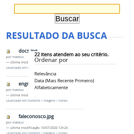
RESULTADO DA BUSCA
docs.jpg
22
itens atendem ao seu critério.
por
mateus
Ordenar por
—
última modificação
10/07/2020 12h24
Localizado em
Contents
/
Imagens
/
Icones
Relevância
Data (mais Recente Primeiro)
engrenagem.jpg
Alfabeticamente
por
mateus
—
última modificação
10/07/2020 12h24
Localizado em
Contents
/
Imagens
/
Icones
faleconosco.jpg
por
mateus
—
última modificação
10/07/2020 12h24
Localizado em
Contents
/
Imagens
/
Icones