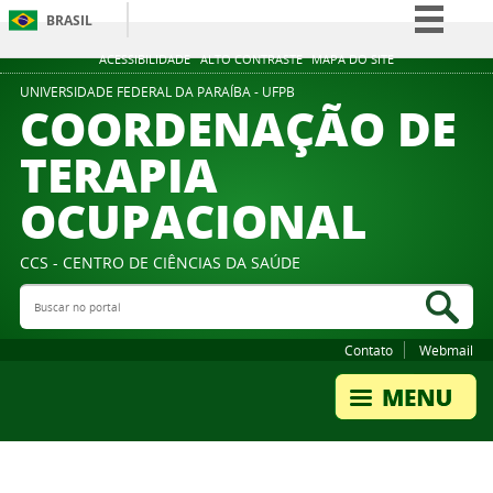
BRASIL
Simplifique!
ACESSIBILIDADE
ALTO CONTRASTE
MAPA DO SITE
Comunica BR
UNIVERSIDADE FEDERAL DA PARAÍBA - UFPB
COORDENAÇÃO DE
Participe
TERAPIA
Acesso à informação
OCUPACIONAL
Legislação
Canais
CCS - CENTRO DE CIÊNCIAS DA SAÚDE
Buscar no portal
Bus
Contato
Webmail