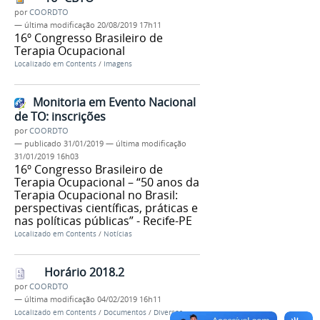
por
COORDTO
—
última modificação
20/08/2019 17h11
16º Congresso Brasileiro de
Terapia Ocupacional
Localizado em
Contents
/
Imagens
Monitoria em Evento Nacional
de TO: inscrições
por
COORDTO
—
publicado
31/01/2019
—
última modificação
31/01/2019 16h03
16º Congresso Brasileiro de
Terapia Ocupacional – “50 anos da
Terapia Ocupacional no Brasil:
perspectivas científicas, práticas e
nas políticas públicas” - Recife-PE
Localizado em
Contents
/
Notícias
Horário 2018.2
por
COORDTO
—
última modificação
04/02/2019 16h11
Localizado em
Contents
/
Documentos
/
Diversos