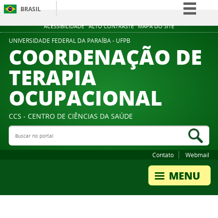
BRASIL
Simplifique!
ACESSIBILIDADE
ALTO CONTRASTE
MAPA DO SITE
Comunica BR
UNIVERSIDADE FEDERAL DA PARAÍBA - UFPB
COORDENAÇÃO DE
Participe
TERAPIA
Acesso à informação
OCUPACIONAL
Legislação
Canais
CCS - CENTRO DE CIÊNCIAS DA SAÚDE
Buscar no portal
Bus
Contato
Webmail