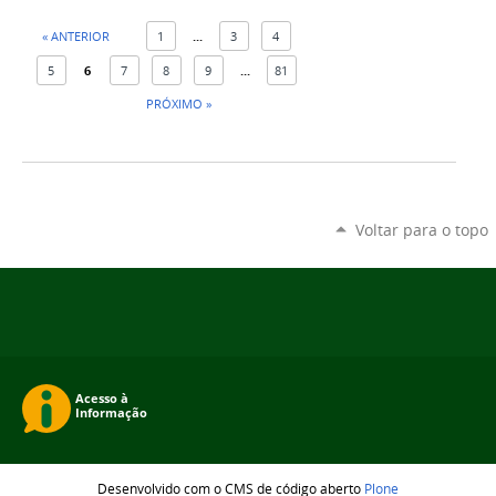
« ANTERIOR
1
...
3
4
5
6
7
8
9
...
81
PRÓXIMO »
Voltar para o topo
Desenvolvido com o CMS de código aberto
Plone