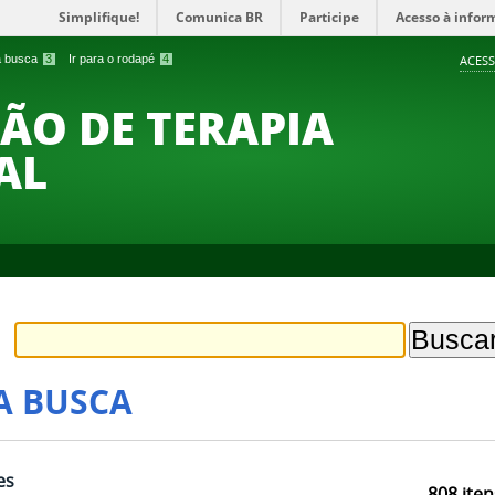
Simplifique!
Comunica BR
Participe
Acesso à infor
 a busca
3
Ir para o rodapé
4
ACESS
O DE TERAPIA
AL
A BUSCA
es
808
iten