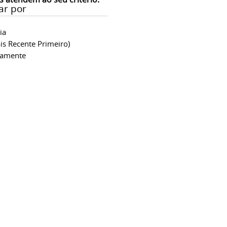
ar por
ia
is Recente Primeiro)
camente