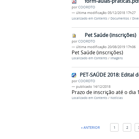
form-aulas-praticas.pd
por
COORDTO
—
última modificação
05/12/2018 17h27
Localizado em
Contents
/
Documentos
/
Dive
Pet Saúde (inscrições)
por
COORDTO
—
última modificação
20/08/2019 17h06
Pet Saúde (inscrições)
Localizado em
Contents
/
Imagens
PET-SAÚDE 2018: Edital d
por
COORDTO
—
publicado
14/12/2018
Prazo de inscrição até o dia 
Localizado em
Contents
/
Notícias
« ANTERIOR
1
2