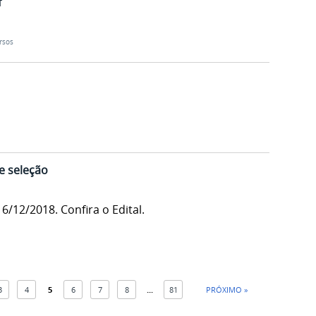
f
rsos
e seleção
16/12/2018. Confira o Edital.
3
4
5
6
7
8
...
81
PRÓXIMO »