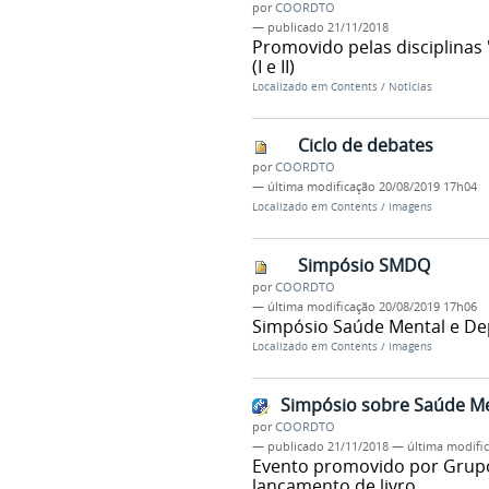
por
COORDTO
—
publicado
21/11/2018
Promovido pelas disciplinas 
(I e II)
Localizado em
Contents
/
Notícias
Ciclo de debates
por
COORDTO
—
última modificação
20/08/2019 17h04
Localizado em
Contents
/
Imagens
Simpósio SMDQ
por
COORDTO
—
última modificação
20/08/2019 17h06
Simpósio Saúde Mental e D
Localizado em
Contents
/
Imagens
Simpósio sobre Saúde M
por
COORDTO
—
publicado
21/11/2018
—
última modifi
Evento promovido por Grupo
lançamento de livro.