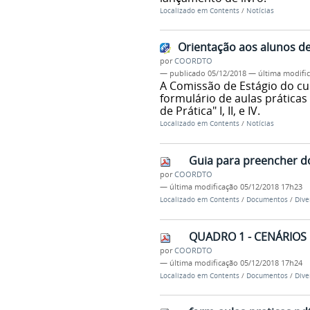
Localizado em
Contents
/
Notícias
Orientação aos alunos de
por
COORDTO
—
publicado
05/12/2018
—
última modifi
A Comissão de Estágio do c
formulário de aulas práticas 
de Prática" I, II, e IV.
Localizado em
Contents
/
Notícias
Guia para preencher d
por
COORDTO
—
última modificação
05/12/2018 17h23
Localizado em
Contents
/
Documentos
/
Dive
QUADRO 1 - CENÁRIOS 
por
COORDTO
—
última modificação
05/12/2018 17h24
Localizado em
Contents
/
Documentos
/
Dive