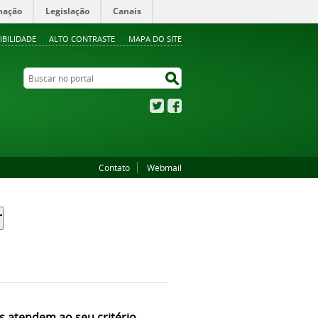
mação
Legislação
Canais
IBILIDADE
ALTO CONTRASTE
MAPA DO SITE
Buscar no portal
Buscar no portal
Twitter
Facebook
Contato
Webmail
s atendem ao seu critério.