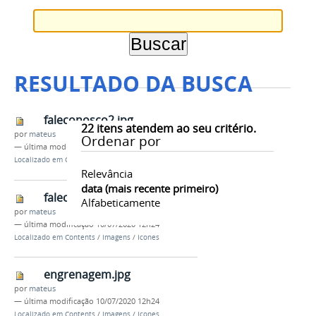
RESULTADO DA BUSCA
faleconosco2.jpg
22
itens atendem ao seu critério.
por
mateus
Ordenar por
—
última modificação
10/07/2020 12h24
Localizado em
Contents
/
Imagens
/
Icones
Relevância
data (mais recente primeiro)
faleconosco.jpg
Alfabeticamente
por
mateus
—
última modificação
10/07/2020 12h24
Localizado em
Contents
/
Imagens
/
Icones
engrenagem.jpg
por
mateus
—
última modificação
10/07/2020 12h24
Localizado em
Contents
/
Imagens
/
Icones