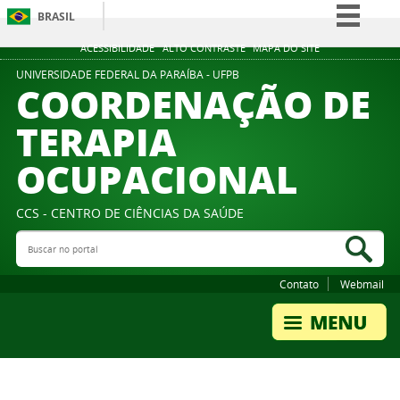
BRASIL
Simplifique!
ACESSIBILIDADE
ALTO CONTRASTE
MAPA DO SITE
Comunica BR
UNIVERSIDADE FEDERAL DA PARAÍBA - UFPB
COORDENAÇÃO DE
Participe
TERAPIA
Acesso à informação
OCUPACIONAL
Legislação
Canais
CCS - CENTRO DE CIÊNCIAS DA SAÚDE
Buscar no portal
Bus
Contato
Webmail