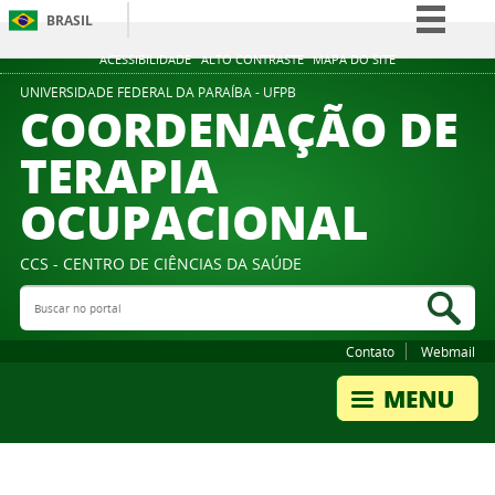
BRASIL
Simplifique!
ACESSIBILIDADE
ALTO CONTRASTE
MAPA DO SITE
Comunica BR
UNIVERSIDADE FEDERAL DA PARAÍBA - UFPB
COORDENAÇÃO DE
Participe
TERAPIA
Acesso à informação
OCUPACIONAL
Legislação
Canais
CCS - CENTRO DE CIÊNCIAS DA SAÚDE
Buscar no portal
Bus
Contato
Webmail