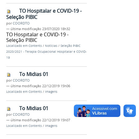
TO Hospitalar e COVID-19 -
Seleção PIBIC
por
COORDTO
—
última modificação
23/07/2020 18h32
TO Hospitalar e COVID-19 -
Seleção PIBIC
Localizado em
Contents
/
Notícias
/
Seleção PIBIC
2020/2021 - Terapia Ocupacional Hospitalar e COVID-
19
To Midias 01
por
COORDTO
—
última modificação
22/12/2019 15h06
Localizado em
Contents
/
Imagens
To Midias 01
por
COORDTO
—
última modificação
22/12/2019 15h07
Localizado em
Contents
/
Imagens