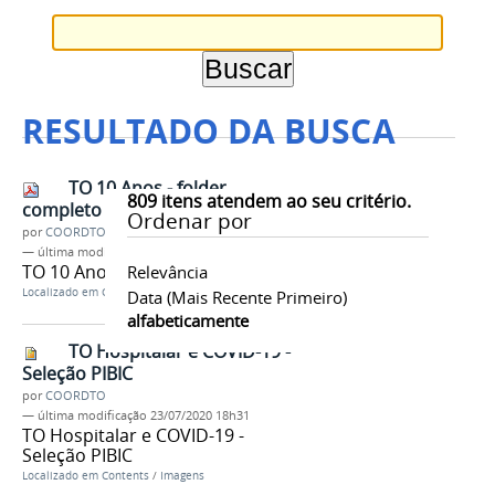
RESULTADO DA BUSCA
TO 10 Anos - folder
809
itens atendem ao seu critério.
completo
Ordenar por
por
COORDTO
—
última modificação
04/08/2020 16h19
TO 10 Anos - folder completo
Relevância
Localizado em
Contents
/
Documentos
/
Diversos
Data (mais Recente Primeiro)
alfabeticamente
TO Hospitalar e COVID-19 -
Seleção PIBIC
por
COORDTO
—
última modificação
23/07/2020 18h31
TO Hospitalar e COVID-19 -
Seleção PIBIC
Localizado em
Contents
/
Imagens