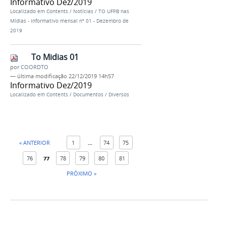
Informativo Dez/2019
Localizado em
Contents
/
Notícias
/
TO UFPB nas
Mídias - Informativo mensal nº 01 - Dezembro de
2019
To Midias 01
por
COORDTO
—
última modificação
22/12/2019 14h57
Informativo Dez/2019
Localizado em
Contents
/
Documentos
/
Diversos
« ANTERIOR
1
...
74
75
76
77
78
79
80
81
PRÓXIMO »