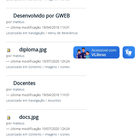
Desenvolvido por GWEB
por
mateus
—
última modificação
19/04/2018 11h31
Localizado em
Navegação
/
Menu de Relevância
diploma.jpg
por
mateus
—
última modificação
10/07/2020 12h24
Localizado em
Contents
/
Imagens
/
Icones
Docentes
por
mateus
—
última modificação
19/04/2018 11h31
Localizado em
Navegação
/
Assuntos
docs.jpg
por
mateus
—
última modificação
10/07/2020 12h24
Localizado em
Contents
/
Imagens
/
Icones