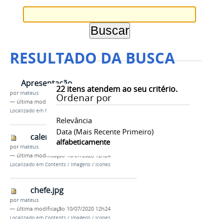
RESULTADO DA BUSCA
Apresentação
22
itens atendem ao seu critério.
por
mateus
Ordenar por
—
última modificação
19/04/2018 11h31
Localizado em
Navegação
/
Assuntos
Relevância
Data (mais Recente Primeiro)
calendario.jpg
alfabeticamente
por
mateus
—
última modificação
10/07/2020 12h24
Localizado em
Contents
/
Imagens
/
Icones
chefe.jpg
por
mateus
—
última modificação
10/07/2020 12h24
Localizado em
Contents
/
Imagens
/
Icones