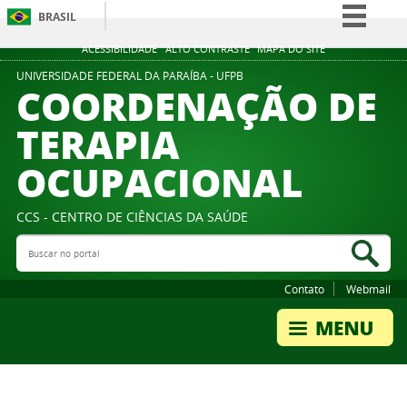
BRASIL
Simplifique!
ACESSIBILIDADE
ALTO CONTRASTE
MAPA DO SITE
Comunica BR
UNIVERSIDADE FEDERAL DA PARAÍBA - UFPB
COORDENAÇÃO DE
Participe
TERAPIA
Acesso à informação
OCUPACIONAL
Legislação
Canais
CCS - CENTRO DE CIÊNCIAS DA SAÚDE
Buscar no portal
Bus
Contato
Webmail