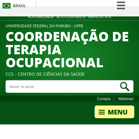
BRASIL
Simplifique!
ACESSIBILIDADE
ALTO CONTRASTE
MAPA DO SITE
Comunica BR
UNIVERSIDADE FEDERAL DA PARAÍBA - UFPB
COORDENAÇÃO DE
Participe
TERAPIA
Acesso à informação
OCUPACIONAL
Legislação
Canais
CCS - CENTRO DE CIÊNCIAS DA SAÚDE
Buscar no portal
Bus
Contato
Webmail