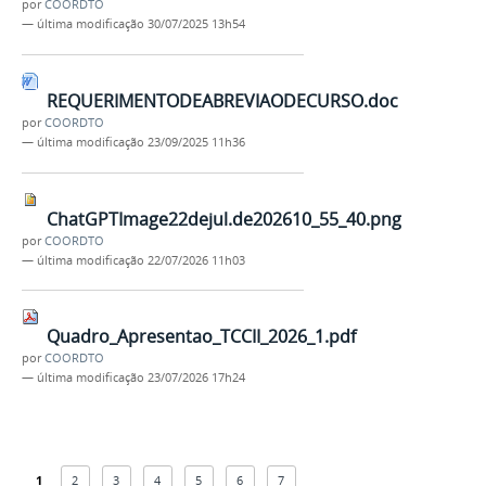
por
COORDTO
—
última modificação
30/07/2025 13h54
REQUERIMENTODEABREVIAODECURSO.doc
por
COORDTO
—
última modificação
23/09/2025 11h36
ChatGPTImage22dejul.de202610_55_40.png
por
COORDTO
—
última modificação
22/07/2026 11h03
Quadro_Apresentao_TCCII_2026_1.pdf
por
COORDTO
—
última modificação
23/07/2026 17h24
1
2
3
4
5
6
7