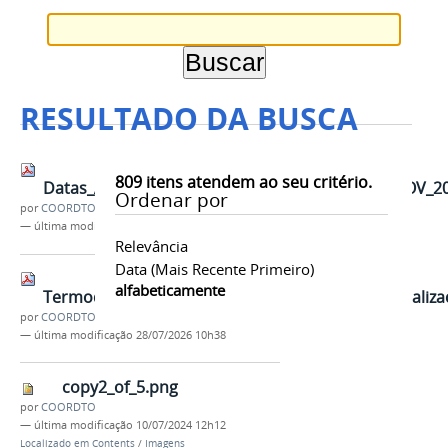
RESULTADO DA BUSCA
809
itens atendem ao seu critério.
Datas_APROVADAS_TCC1eTCC2_2025_2_Em_6_NOV_20
Ordenar por
por
COORDTO
—
última modificação
31/03/2026 16h17
Relevância
Data (mais Recente Primeiro)
alfabeticamente
TermodeAutorizacaoCCSTCCGraduacaoouEspecializa
por
COORDTO
—
última modificação
28/07/2026 10h38
copy2_of_5.png
por
COORDTO
—
última modificação
10/07/2024 12h12
Localizado em
Contents
/
Imagens