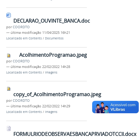
DECLARAO_OUVINTE_BANCA.doc
por
COORDTO
—
última modificação
11/04/2025 16h21
Localizado em
Contents
/
Documentos
AcolhimentoProgramao.jpeg
por
COORDTO
—
última modificação
22/02/2022 14h28
Localizado em
Contents
/
Imagens
copy_of_AcolhimentoProgramao.jpeg
por
COORDTO
—
última modificação
22/02/2022 14h29
Localizado em
Contents
/
Imagens
FORMULRIODEOBSERVAESBANCAPRVIADOTCCII.docx