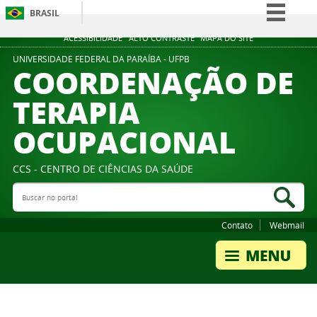
BRASIL
Simplifique!
ACESSIBILIDADE
ALTO CONTRASTE
MAPA DO SITE
Comunica BR
UNIVERSIDADE FEDERAL DA PARAÍBA - UFPB
COORDENAÇÃO DE
Participe
TERAPIA
Acesso à informação
OCUPACIONAL
Legislação
Canais
CCS - CENTRO DE CIÊNCIAS DA SAÚDE
Buscar no portal
Bus
Contato
Webmail