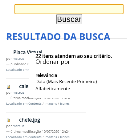
RESULTADO DA BUSCA
Placa Virtual
22
itens atendem ao seu critério.
por
mateus
Ordenar por
—
publicado
03/07/2024
Localizado em
Contents
/
Menu
/
Assuntos
relevância
Data (mais Recente Primeiro)
calendario.jpg
Alfabeticamente
por
mateus
—
última modificação
10/07/2020 12h24
Localizado em
Contents
/
Imagens
/
Icones
chefe.jpg
por
mateus
—
última modificação
10/07/2020 12h24
Localizado em
Contents
/
Imagens
/
Icones