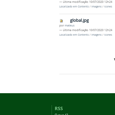
—
última modificação
10/07/2020 12h24
Localizado em
Contents
/
Imagens
/
Icones
global.jpg
por
mateus
—
última modificação
10/07/2020 12h24
Localizado em
Contents
/
Imagens
/
Icones
RSS