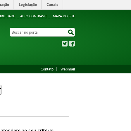
mação
Legislação
Canais
IBILIDADE
ALTO CONTRASTE
MAPA DO SITE
Buscar no portal
Buscar no portal
Twitter
Facebook
Contato
Webmail
 atendem ao seu critério.