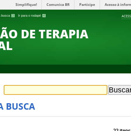
Simplifique!
Comunica BR
Participe
Acesso à infor
 a busca
3
Ir para o rodapé
4
ACESS
O DE TERAPIA
AL
A BUSCA
22
itens