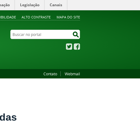
mação
Legislação
Canais
IBILIDADE
ALTO CONTRASTE
MAPA DO SITE
Buscar no portal
Buscar no portal
Twitter
Facebook
Contato
Webmail
 das