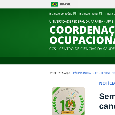
BRASIL
Ir para o conteúdo
1
Ir para o menu
2
Ir para
UNIVERSIDADE FEDERAL DA PARAÍBA - UFPB
COORDENAÇÃ
OCUPACION
CCS - CENTRO DE CIÊNCIAS DA SAÚDE
VOCÊ ESTÁ AQUI:
PÁGINA INICIAL
>
CONTENTS
>
NO
NOTÍCI
Sem
can