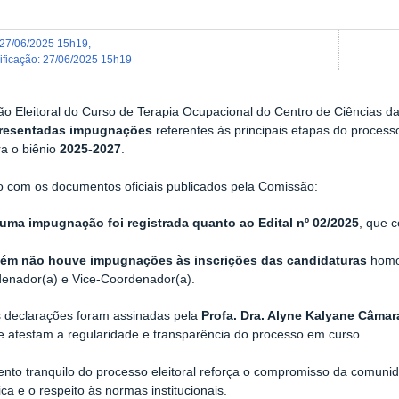
27/06/2025 15h19
,
dificação
:
27/06/2025 15h19
o Eleitoral do Curso de Terapia Ocupacional do Centro de Ciências
presentadas impugnações
referentes às principais etapas do proces
a o biênio
2025-2027
.
 com os documentos oficiais publicados pela Comissão:
ma impugnação foi registrada quanto ao Edital nº 02/2025
, que c
ém não houve impugnações às inscrições das candidaturas
homo
enador(a) e Vice-Coordenador(a).
 declarações foram assinadas pela
Profa. Dra. Alyne Kalyane Câmara
, e atestam a regularidade e transparência do processo em curso.
to tranquilo do processo eleitoral reforça o compromisso da comuni
ca e o respeito às normas institucionais.