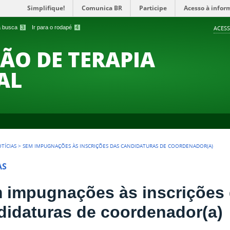
Simplifique!
Comunica BR
Participe
Acesso à infor
 a busca
3
Ir para o rodapé
4
ACESS
O DE TERAPIA
AL
TÍCIAS
>
SEM IMPUGNAÇÕES ÀS INSCRIÇÕES DAS CANDIDATURAS DE COORDENADOR(A)
AS
 impugnações às inscrições
didaturas de coordenador(a)