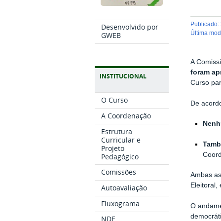
publicado
:
Desenvolvido por
última mo
GWEB
A Comissã
foram a
INSTITUCIONAL
Curso par
O Curso
De acordo
A Coordenação
Nenhu
Estrutura
Curricular e
Tamb
Projeto
Coord
Pedagógico
Comissões
Ambas as
Eleitoral
Autoavaliação
Fluxograma
O andamen
democráti
NDE