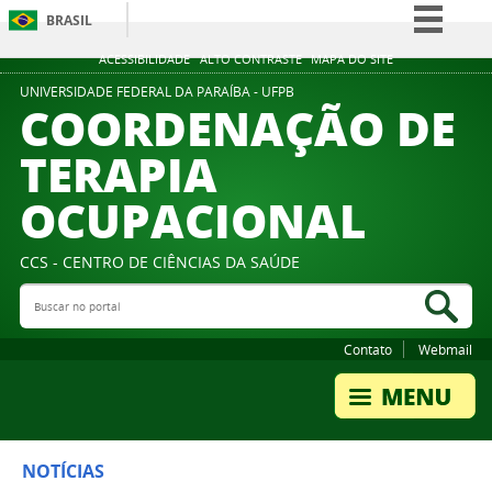
BRASIL
Simplifique!
ACESSIBILIDADE
ALTO CONTRASTE
MAPA DO SITE
Comunica BR
UNIVERSIDADE FEDERAL DA PARAÍBA - UFPB
COORDENAÇÃO DE
Participe
TERAPIA
Acesso à informação
OCUPACIONAL
Legislação
Canais
CCS - CENTRO DE CIÊNCIAS DA SAÚDE
Buscar no portal
Bus
Contato
Webmail
NOTÍCIAS