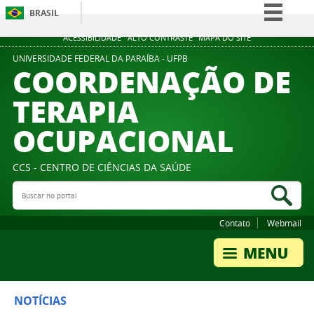
BRASIL
Simplifique!
ACESSIBILIDADE
ALTO CONTRASTE
MAPA DO SITE
Comunica BR
UNIVERSIDADE FEDERAL DA PARAÍBA - UFPB
COORDENAÇÃO DE
Participe
TERAPIA
Acesso à informação
OCUPACIONAL
Legislação
Canais
CCS - CENTRO DE CIÊNCIAS DA SAÚDE
Buscar no portal
Bus
Contato
Webmail
NOTÍCIAS