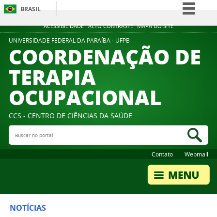
BRASIL
Simplifique!
ACESSIBILIDADE
ALTO CONTRASTE
MAPA DO SITE
Comunica BR
UNIVERSIDADE FEDERAL DA PARAÍBA - UFPB
COORDENAÇÃO DE
Participe
TERAPIA
Acesso à informação
OCUPACIONAL
Legislação
Canais
CCS - CENTRO DE CIÊNCIAS DA SAÚDE
Buscar no portal
Bus
Contato
Webmail
NOTÍCIAS