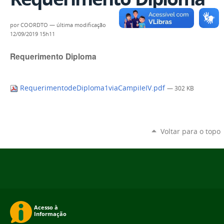
por
COORDTO
—
última modificação
12/09/2019 15h11
Requerimento Diploma
RequerimentodeDiploma1viaCampiIeIV.pdf
— 302 KB
Voltar para o topo