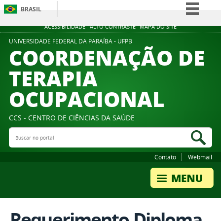
BRASIL
Simplifique!
ACESSIBILIDADE
ALTO CONTRASTE
MAPA DO SITE
Comunica BR
UNIVERSIDADE FEDERAL DA PARAÍBA - UFPB
COORDENAÇÃO DE
Participe
TERAPIA
Acesso à informação
OCUPACIONAL
Legislação
Canais
CCS - CENTRO DE CIÊNCIAS DA SAÚDE
Buscar no portal
Bus
Contato
Webmail
Requerimento Diploma