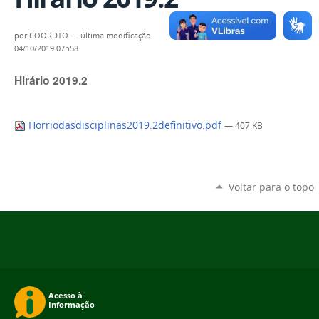
por
COORDTO
—
última modificação
04/10/2019 07h58
Hirário 2019.2
Horriodasdisciplinas2019.2definitivo.pdf
— 407 KB
Voltar para o topo