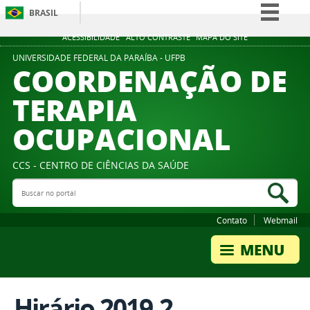
BRASIL
Simplifique!
ACESSIBILIDADE
ALTO CONTRASTE
MAPA DO SITE
Comunica BR
UNIVERSIDADE FEDERAL DA PARAÍBA - UFPB
COORDENAÇÃO DE
Participe
TERAPIA
Acesso à informação
OCUPACIONAL
Legislação
Canais
CCS - CENTRO DE CIÊNCIAS DA SAÚDE
Buscar no portal
Bus
Contato
Webmail
Hirário 2019.2