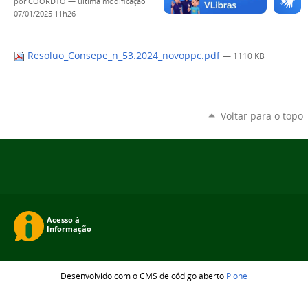
por
COORDTO
—
última modificação
07/01/2025 11h26
Resoluo_Consepe_n_53.2024_novoppc.pdf
— 1110 KB
Voltar para o topo
Desenvolvido com o CMS de código aberto
Plone