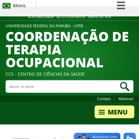
BRASIL
Simplifique!
ACESSIBILIDADE
ALTO CONTRASTE
MAPA DO SITE
Comunica BR
UNIVERSIDADE FEDERAL DA PARAÍBA - UFPB
COORDENAÇÃO DE
Participe
TERAPIA
Acesso à informação
OCUPACIONAL
Legislação
Canais
CCS - CENTRO DE CIÊNCIAS DA SAÚDE
Buscar no portal
Bus
Contato
Webmail