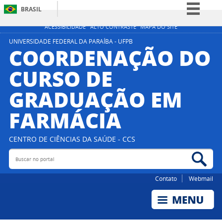
BRASIL
Simplifique!
ACESSIBILIDADE
ALTO CONTRASTE
MAPA DO SITE
Comunica BR
UNIVERSIDADE FEDERAL DA PARAÍBA - UFPB
COORDENAÇÃO DO
Participe
CURSO DE
Acesso à informação
GRADUAÇÃO EM
Legislação
Canais
FARMÁCIA
CENTRO DE CIÊNCIAS DA SAÚDE - CCS
Buscar no portal
Bus
Contato
Webmail