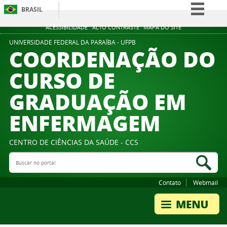
BRASIL
Simplifique!
ACESSIBILIDADE
ALTO CONTRASTE
MAPA DO SITE
Comunica BR
UNIVERSIDADE FEDERAL DA PARAÍBA - UFPB
COORDENAÇÃO DO
Participe
CURSO DE
Acesso à informação
GRADUAÇÃO EM
Legislação
Canais
ENFERMAGEM
CENTRO DE CIÊNCIAS DA SAÚDE - CCS
Buscar no portal
Bus
Contato
Webmail