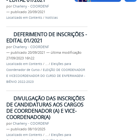
- EDITAL 01/2021
por
Charleny - COORDENF
—
publicado
20/09/2021
Localizado em
Contents
/
Notícias
DEFERIMENTO DE INSCRIÇÕES -
EDITAL 01/2021
por
Charleny - COORDENF
—
publicado
20/09/2021
—
última modificação
27/09/2023 16h22
Localizado em
Contents
/
…
/
Eleições para
Coordenador de Curso
/
ELEIÇÃO DE COORDENADOR
E VICECOORDENADOR DO CURSO DE ENFERMAGEM -
BIÊNIO 2022-2023
DIVULGAÇÃO DAS INSCRIÇÕES
DE CANDIDATURAS AOS CARGOS
DE COORDENADOR (A) E VICE-
COORDENADOR(A)
por
Charleny - COORDENF
—
publicado
08/10/2025
Localizado em
Contents
/
…
/
Eleições para