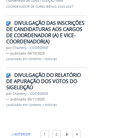
Coordenador de Curso
/
ELEIÇÃO PARA
COORDENADOR DE CURSO BIÊNIO 2025-2027
DIVULGAÇÃO DAS INSCRIÇÕES
DE CANDIDATURAS AOS CARGOS
DE COORDENADOR (A) E VICE-
COORDENADOR(A)
por
Charleny - COORDENF
—
publicado
08/10/2025
Localizado em
Contents
/
Notícias
DIVULGAÇÃO DO RELATÓRIO
DE APURAÇÃO DOS VOTOS DO
SIGELEIÇÃO
por
Charleny - COORDENF
—
publicado
05/11/2025
Localizado em
Contents
/
Notícias
« ANTERIOR
1
2
3
4