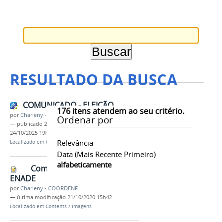
RESULTADO DA BUSCA
COMUNICADO - ELEIÇÃO
176
itens atendem ao seu critério.
por
Charleny - COORDENF
Ordenar por
—
publicado
24/10/2025
—
última modificação
24/10/2025 19h43
Relevância
Localizado em
Contents
/
Notícias
Data (mais Recente Primeiro)
alfabeticamente
Comunicado do resultado
ENADE
por
Charleny - COORDENF
—
última modificação
21/10/2020 15h42
Localizado em
Contents
/
Imagens