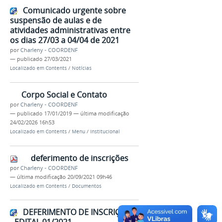
Comunicado urgente sobre
suspensão de aulas e de
atividades administrativas entre
os dias 27/03 a 04/04 de 2021
por
Charleny - COORDENF
—
publicado
27/03/2021
Localizado em
Contents
/
Notícias
Corpo Social e Contato
por
Charleny - COORDENF
—
publicado
17/01/2019
—
última modificação
24/02/2026 16h53
Localizado em
Contents
/
Menu
/
Institucional
deferimento de inscrições
por
Charleny - COORDENF
—
última modificação
20/09/2021 09h46
Localizado em
Contents
/
Documentos
DEFERIMENTO DE INSCRIÇÕES