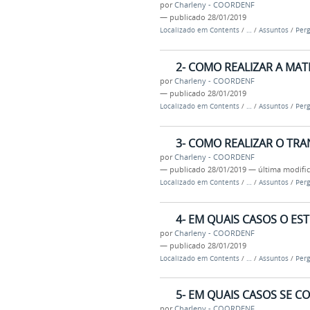
por
Charleny - COORDENF
—
publicado
28/01/2019
Localizado em
Contents
/
…
/
Assuntos
/
Perg
2- COMO REALIZAR A MA
por
Charleny - COORDENF
—
publicado
28/01/2019
Localizado em
Contents
/
…
/
Assuntos
/
Perg
3- COMO REALIZAR O TR
por
Charleny - COORDENF
—
publicado
28/01/2019
—
última modifi
Localizado em
Contents
/
…
/
Assuntos
/
Perg
4- EM QUAIS CASOS O E
por
Charleny - COORDENF
—
publicado
28/01/2019
Localizado em
Contents
/
…
/
Assuntos
/
Perg
5- EM QUAIS CASOS SE 
por
Charleny - COORDENF