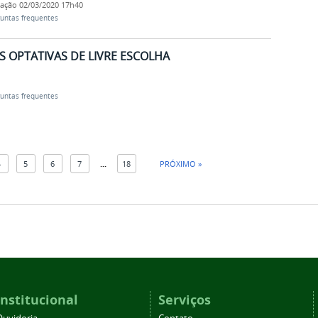
cação
02/03/2020 17h40
untas frequentes
S OPTATIVAS DE LIVRE ESCOLHA
untas frequentes
4
5
6
7
...
18
PRÓXIMO »
Institucional
Serviços