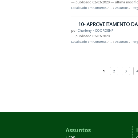
—
publicado
02/03/2020
—
última modifi
Localizado em
Contents
/
…
/
Assuntos
/
Perg
10- APROVEITAMENTO DA
por
Charleny - COORDENF
—
publicado
02/03/2020
Localizado em
Contents
/
…
/
Assuntos
/
Perg
1
2
3
Assuntos