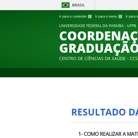
BRASIL
Ir para o conteúdo
1
Ir para o menu
2
Ir para
UNIVERSIDADE FEDERAL DA PARAÍBA - UFPB
COORDENAÇ
GRADUAÇÃO
CENTRO DE CIÊNCIAS DA SAÚDE - CCS
RESULTADO D
1- COMO REALIZAR A MA