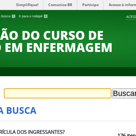
Simplifique!
Comunica BR
Participe
Acesso à infor
 a busca
3
Ir para o rodapé
4
ACESS
ÃO DO CURSO DE
 EM ENFERMAGEM
A BUSCA
TRÍCULA DOS INGRESSANTES?
176
iten