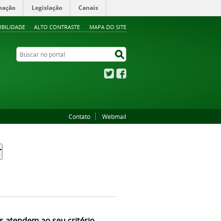
mação
Legislação
Canais
IBILIDADE
ALTO CONTRASTE
MAPA DO SITE
Buscar no portal
Buscar no portal
Twitter
Facebook
Contato
Webmail
s atendem ao seu critério.