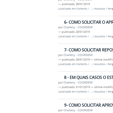
—
publicado
28/01/2019
Localizado em
Contents
/
…
/
Assuntos
/
Perg
6- COMO SOLICITAR O A
por
Charleny - COORDENF
—
publicado
28/01/2019
Localizado em
Contents
/
…
/
Assuntos
/
Perg
7- COMO SOLICITAR REPO
por
Charleny - COORDENF
—
publicado
28/01/2019
—
última modifi
Localizado em
Contents
/
…
/
Assuntos
/
Perg
8 - EM QUAIS CASOS O E
por
Charleny - COORDENF
—
publicado
31/01/2019
—
última modifi
Localizado em
Contents
/
…
/
Assuntos
/
Perg
9- COMO SOLICITAR APRO
por
Charleny - COORDENF