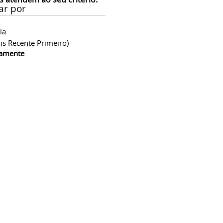
ar por
ia
is Recente Primeiro)
camente