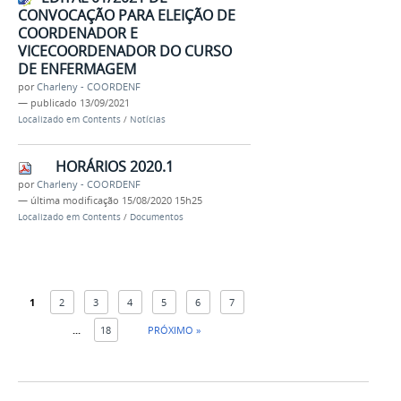
CONVOCAÇÃO PARA ELEIÇÃO DE
COORDENADOR E
VICECOORDENADOR DO CURSO
DE ENFERMAGEM
por
Charleny - COORDENF
—
publicado
13/09/2021
Localizado em
Contents
/
Notícias
HORÁRIOS 2020.1
por
Charleny - COORDENF
—
última modificação
15/08/2020 15h25
Localizado em
Contents
/
Documentos
1
2
3
4
5
6
7
...
18
PRÓXIMO »