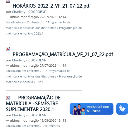
HORÁRIOS_2022_2_VF_21_07_22.pdf
por
Charleny - COORDENF
—
última modificação
27/07/2022 14h14
Localizado em
Contents
/
…
/
Programação de
matrícula e horários das disciplinas
/
Programação de
matrícula e horário 2022.1
PROGRAMAÇÃO_MATRÍCULA_VF_21_07_22.pdf
por
Charleny - COORDENF
—
última modificação
27/07/2022 14h14
Localizado em
Contents
/
…
/
Programação de
matrícula e horários das disciplinas
/
Programação de
matrícula e horário 2022.1
PROGRAMAÇÃO DE
MATRÍCULA - SEMESTRE
SUPLEMENTAR 2020.1
por
Charleny - COORDENF
—
última modificação
15/08/2020 15h18
Localizado em
Contents
/
Documentos