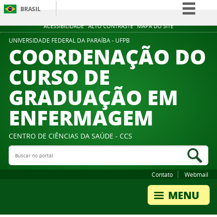
BRASIL
Simplifique!
ACESSIBILIDADE
ALTO CONTRASTE
MAPA DO SITE
Comunica BR
UNIVERSIDADE FEDERAL DA PARAÍBA - UFPB
COORDENAÇÃO DO
Participe
CURSO DE
Acesso à informação
GRADUAÇÃO EM
Legislação
Canais
ENFERMAGEM
CENTRO DE CIÊNCIAS DA SAÚDE - CCS
Buscar no portal
Bus
Contato
Webmail