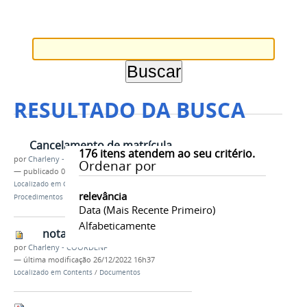
RESULTADO DA BUSCA
Cancelamento de matrícula
176
itens atendem ao seu critério.
por
Charleny - COORDENF
Ordenar por
—
publicado
01/04/2022
Localizado em
Contents
/
…
/
Assuntos
/
relevância
Procedimentos de matrícula
Data (mais Recente Primeiro)
Alfabeticamente
nota de pesar
por
Charleny - COORDENF
—
última modificação
26/12/2022 16h37
Localizado em
Contents
/
Documentos