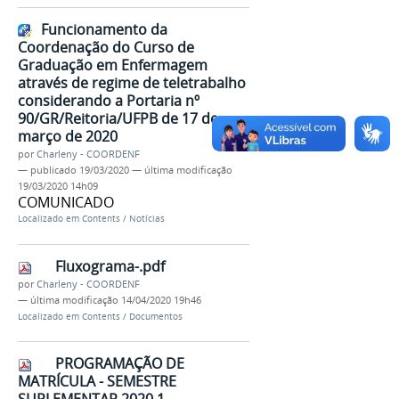
Funcionamento da
Coordenação do Curso de
Graduação em Enfermagem
através de regime de teletrabalho
considerando a Portaria nº
90/GR/Reitoria/UFPB de 17 de
março de 2020
por
Charleny - COORDENF
—
publicado
19/03/2020
—
última modificação
19/03/2020 14h09
COMUNICADO
Localizado em
Contents
/
Notícias
Fluxograma-.pdf
por
Charleny - COORDENF
—
última modificação
14/04/2020 19h46
Localizado em
Contents
/
Documentos
PROGRAMAÇÃO DE
MATRÍCULA - SEMESTRE