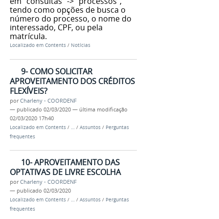
em "consultas" -> "processos",
tendo como opções de busca o
número do processo, o nome do
interessado, CPF, ou pela
matrícula.
Localizado em
Contents
/
Notícias
9- COMO SOLICITAR
APROVEITAMENTO DOS CRÉDITOS
FLEXÍVEIS?
por
Charleny - COORDENF
—
publicado
02/03/2020
—
última modificação
02/03/2020 17h40
Localizado em
Contents
/
…
/
Assuntos
/
Perguntas
frequentes
10- APROVEITAMENTO DAS
OPTATIVAS DE LIVRE ESCOLHA
por
Charleny - COORDENF
—
publicado
02/03/2020
Localizado em
Contents
/
…
/
Assuntos
/
Perguntas
frequentes