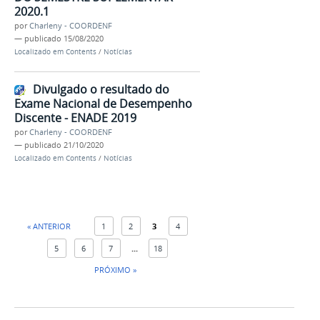
2020.1
por
Charleny - COORDENF
—
publicado
15/08/2020
Localizado em
Contents
/
Notícias
Divulgado o resultado do
Exame Nacional de Desempenho
Discente - ENADE 2019
por
Charleny - COORDENF
—
publicado
21/10/2020
Localizado em
Contents
/
Notícias
« ANTERIOR
1
2
3
4
5
6
7
...
18
PRÓXIMO »