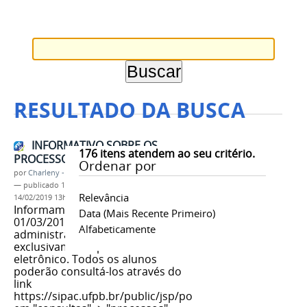
RESULTADO DA BUSCA
INFORMATIVO SOBRE OS
176
itens atendem ao seu critério.
PROCESSOS EM 2019
Ordenar por
por
Charleny - COORDENF
—
publicado
14/02/2019
—
última modificação
Relevância
14/02/2019 13h17
Informamos que a partir do dia
Data (mais Recente Primeiro)
01/03/2019 todos os processos
Alfabeticamente
administrativos serão tramitados
exclusivamente pelo meio
eletrônico. Todos os alunos
poderão consultá-los através do
link
https://sipac.ufpb.br/public/jsp/portal.jsf