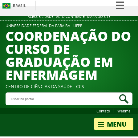
BRASIL
Simplifique!
ACESSIBILIDADE
ALTO CONTRASTE
MAPA DO SITE
Comunica BR
UNIVERSIDADE FEDERAL DA PARAÍBA - UFPB
COORDENAÇÃO DO
Participe
CURSO DE
Acesso à informação
GRADUAÇÃO EM
Legislação
Canais
ENFERMAGEM
CENTRO DE CIÊNCIAS DA SAÚDE - CCS
Buscar no portal
Bus
Contato
Webmail