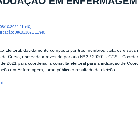
ADUAÇÃO EM ENFERMAGEM
08/10/2021 11h40
,
dificação
:
08/10/2021 11h40
o Eleitoral, devidamente composta por três membros titulares e seus 
o de Curso, nomeada através da portaria Nº 2 / 20201 - CCS – Coor
de 2021 para coordenar a consulta eleitoral para a indicação de Coo
ção em Enfermagem, torna público o resultado da eleição:
ui