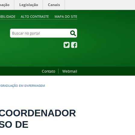
mação
Legislação
Canais
IBILIDADE
ALTO CONTRASTE
MAPA DO SITE
Buscar no portal
Buscar no portal
Twitter
Facebook
Contato
Webmail
E GRADUAÇÃO EM ENFERMAGEM
A COORDENADOR
SO DE