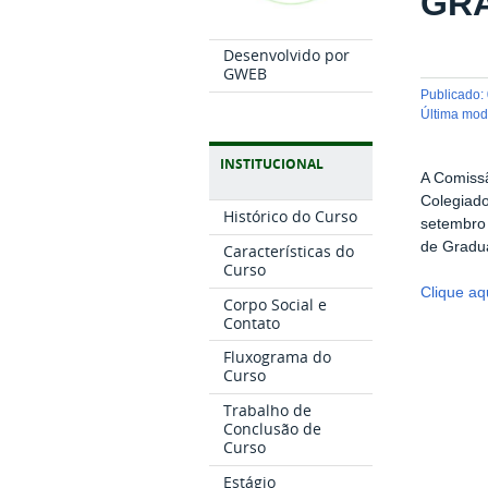
GR
Desenvolvido por
GWEB
publicado
:
última mo
INSTITUCIONAL
A Comissã
Colegiad
Histórico do Curso
setembro 
de Gradua
Características do
Curso
Clique aq
Corpo Social e
Contato
Fluxograma do
Curso
Trabalho de
Conclusão de
Curso
Estágio