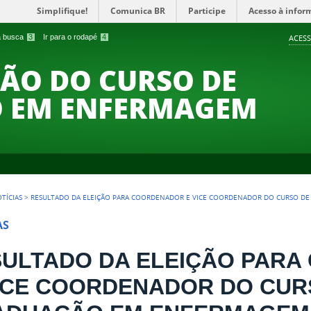
Simplifique!
Comunica BR
Participe
Acesso à infor
 a busca
3
Ir para o rodapé
4
ACESS
ÃO DO CURSO DE
 EM ENFERMAGEM
TÍCIAS
>
RESULTADO DA ELEIÇÃO PARA COORDENADOR E VICE COORDENADOR DO CURSO D
AS
SULTADO DA ELEIÇÃO PAR
ICE COORDENADOR DO CUR