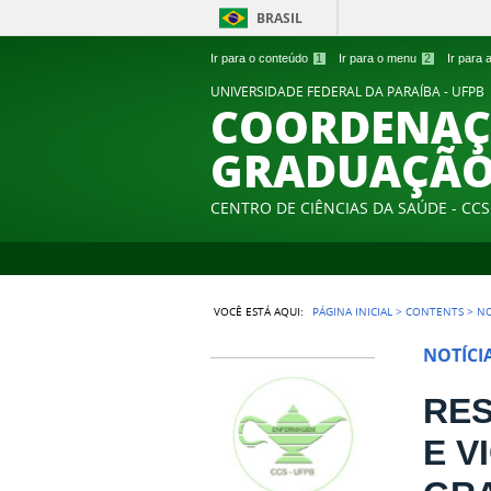
BRASIL
Ir para o conteúdo
1
Ir para o menu
2
Ir para
UNIVERSIDADE FEDERAL DA PARAÍBA - UFPB
COORDENAÇ
GRADUAÇÃO
CENTRO DE CIÊNCIAS DA SAÚDE - CCS
VOCÊ ESTÁ AQUI:
PÁGINA INICIAL
>
CONTENTS
>
NO
NOTÍCI
RE
E V