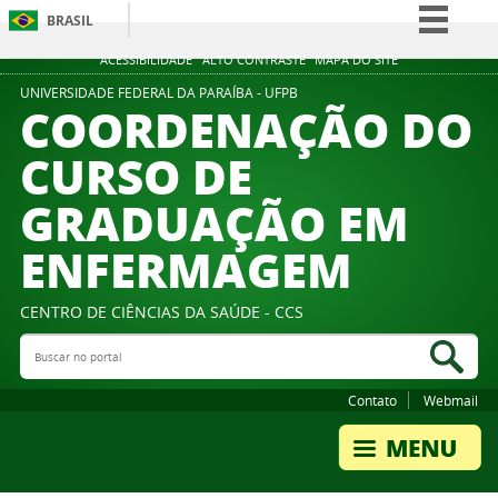
BRASIL
Simplifique!
ACESSIBILIDADE
ALTO CONTRASTE
MAPA DO SITE
Comunica BR
UNIVERSIDADE FEDERAL DA PARAÍBA - UFPB
COORDENAÇÃO DO
Participe
CURSO DE
Acesso à informação
GRADUAÇÃO EM
Legislação
Canais
ENFERMAGEM
CENTRO DE CIÊNCIAS DA SAÚDE - CCS
Buscar no portal
Bus
Contato
Webmail