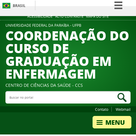
BRASIL
Simplifique!
ACESSIBILIDADE
ALTO CONTRASTE
MAPA DO SITE
Comunica BR
UNIVERSIDADE FEDERAL DA PARAÍBA - UFPB
COORDENAÇÃO DO
Participe
CURSO DE
Acesso à informação
GRADUAÇÃO EM
Legislação
Canais
ENFERMAGEM
CENTRO DE CIÊNCIAS DA SAÚDE - CCS
Buscar no portal
Bus
Contato
Webmail