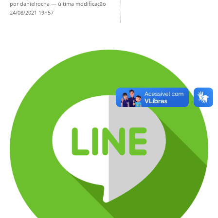
por
danielrocha
—
última modificação
24/08/2021 19h57