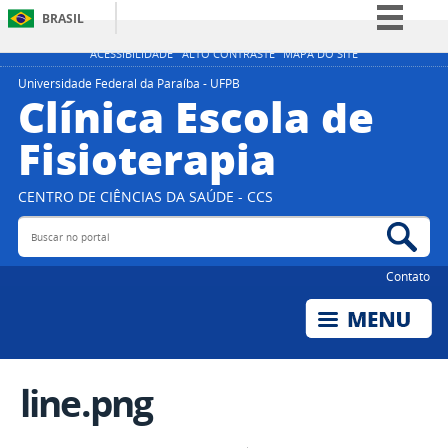
BRASIL
Simplifique!
ACESSIBILIDADE
ALTO CONTRASTE
MAPA DO SITE
Comunica BR
Universidade Federal da Paraíba - UFPB
Clínica Escola de
Participe
Fisioterapia
Acesso à informação
Legislação
CENTRO DE CIÊNCIAS DA SAÚDE - CCS
Canais
Buscar no portal
Bus
Contato
line.png