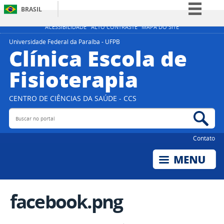
BRASIL
Simplifique!
ACESSIBILIDADE
ALTO CONTRASTE
MAPA DO SITE
Comunica BR
Universidade Federal da Paraíba - UFPB
Clínica Escola de
Participe
Fisioterapia
Acesso à informação
Legislação
CENTRO DE CIÊNCIAS DA SAÚDE - CCS
Canais
Buscar no portal
Bus
Contato
facebook.png