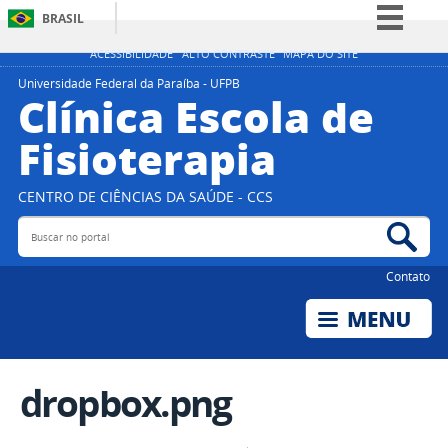
BRASIL
Simplifique!
ACESSIBILIDADE
ALTO CONTRASTE
MAPA DO SITE
Comunica BR
Universidade Federal da Paraíba - UFPB
Clínica Escola de
Participe
Fisioterapia
Acesso à informação
Legislação
CENTRO DE CIÊNCIAS DA SAÚDE - CCS
Canais
Buscar no portal
Bus
Contato
dropbox.png