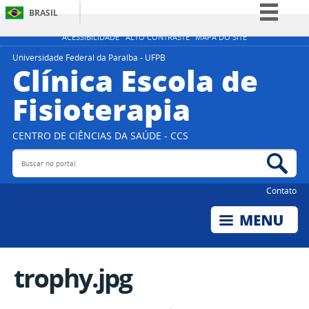
BRASIL
Simplifique!
ACESSIBILIDADE
ALTO CONTRASTE
MAPA DO SITE
Comunica BR
Universidade Federal da Paraíba - UFPB
Clínica Escola de
Participe
Fisioterapia
Acesso à informação
Legislação
CENTRO DE CIÊNCIAS DA SAÚDE - CCS
Canais
Buscar no portal
Bus
Contato
trophy.jpg