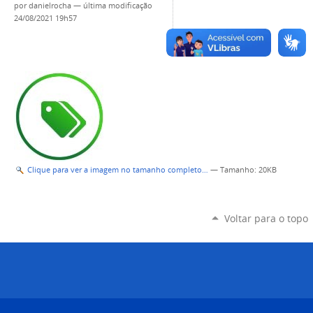
por
danielrocha
—
última modificação
24/08/2021 19h57
Clique para ver a imagem no tamanho completo…
—
Tamanho
: 20KB
Voltar para o topo