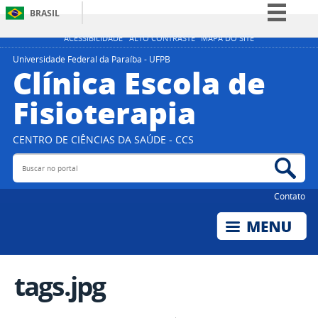
BRASIL
Simplifique!
ACESSIBILIDADE
ALTO CONTRASTE
MAPA DO SITE
Comunica BR
Universidade Federal da Paraíba - UFPB
Clínica Escola de
Participe
Fisioterapia
Acesso à informação
Legislação
CENTRO DE CIÊNCIAS DA SAÚDE - CCS
Canais
Buscar no portal
Bus
Contato
tags.jpg