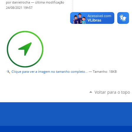
por
danielrocha
—
última modificação
24/08/2021 19h57
Clique para ver a imagem no tamanho completo…
—
Tamanho
: 18KB
Voltar para o topo