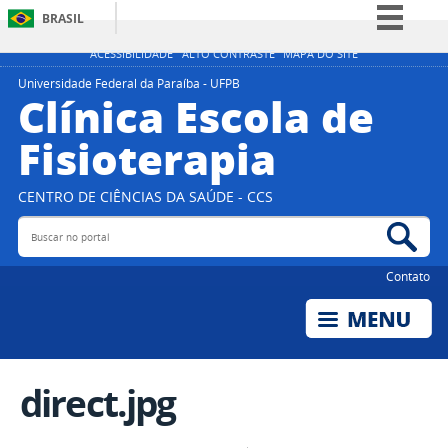
BRASIL
Simplifique!
ACESSIBILIDADE
ALTO CONTRASTE
MAPA DO SITE
Comunica BR
Universidade Federal da Paraíba - UFPB
Clínica Escola de
Participe
Fisioterapia
Acesso à informação
Legislação
CENTRO DE CIÊNCIAS DA SAÚDE - CCS
Canais
Buscar no portal
Bus
Contato
direct.jpg