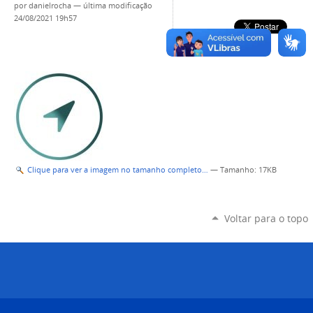
por
danielrocha
—
última modificação
24/08/2021 19h57
Clique para ver a imagem no tamanho completo…
—
Tamanho
: 17KB
Voltar para o topo