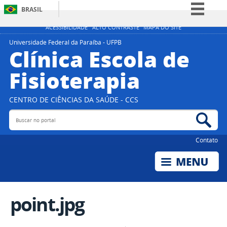
BRASIL
Simplifique!
ACESSIBILIDADE
ALTO CONTRASTE
MAPA DO SITE
Comunica BR
Universidade Federal da Paraíba - UFPB
Clínica Escola de
Participe
Fisioterapia
Acesso à informação
Legislação
CENTRO DE CIÊNCIAS DA SAÚDE - CCS
Canais
Buscar no portal
Bus
Contato
point.jpg