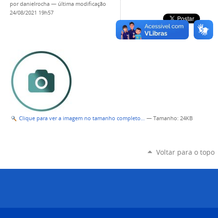
por
danielrocha
—
última modificação
24/08/2021 19h57
Clique para ver a imagem no tamanho completo…
—
Tamanho
: 24KB
Voltar para o topo