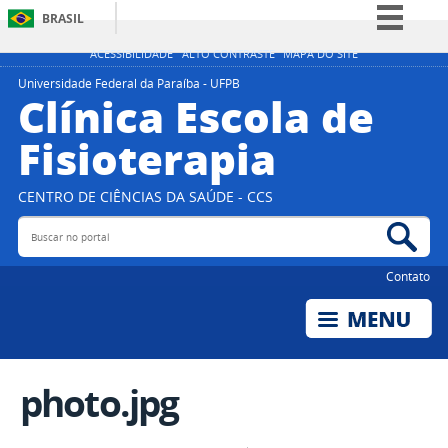
BRASIL
Simplifique!
ACESSIBILIDADE
ALTO CONTRASTE
MAPA DO SITE
Comunica BR
Universidade Federal da Paraíba - UFPB
Clínica Escola de
Participe
Fisioterapia
Acesso à informação
Legislação
CENTRO DE CIÊNCIAS DA SAÚDE - CCS
Canais
Buscar no portal
Bus
Contato
photo.jpg