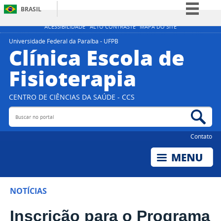
BRASIL
Simplifique!
ACESSIBILIDADE
ALTO CONTRASTE
MAPA DO SITE
Comunica BR
Universidade Federal da Paraíba - UFPB
Clínica Escola de
Participe
Fisioterapia
Acesso à informação
Legislação
CENTRO DE CIÊNCIAS DA SAÚDE - CCS
Canais
Buscar no portal
Bus
Contato
NOTÍCIAS
Inscrição para o Programa