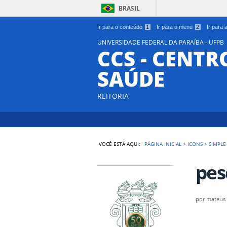
BRASIL
Ir para o conteúdo
1
Ir para o menu
2
Ir para
UNIVERSIDADE FEDERAL DA PARAÍBA - UFPB
CCS - CENTR
SAÚDE
REITORIA
VOCÊ ESTÁ AQUI:
PÁGINA INICIAL
>
ICONS
>
SIMPLE
pes
por
mateus