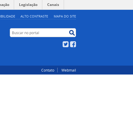
mação
Legislação
Canais
IBILIDADE
ALTO CONTRASTE
MAPA DO SITE
Buscar no portal
Buscar no portal
Twitter
Facebook
Contato
Webmail