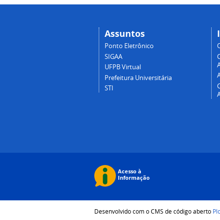
Assuntos
Ponto Eletrônico
SIGAA
A
UFPB Virtual
Prefeitura Universitária
STI
Desenvolvido com o CMS de código aberto
Pl