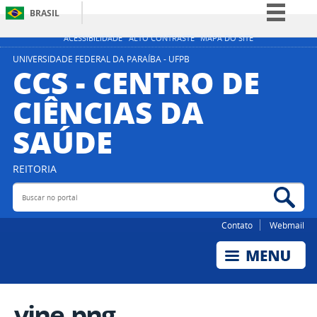
BRASIL
Simplifique!
ACESSIBILIDADE
ALTO CONTRASTE
MAPA DO SITE
Comunica BR
UNIVERSIDADE FEDERAL DA PARAÍBA - UFPB
CCS - CENTRO DE
Participe
CIÊNCIAS DA
Acesso à informação
SAÚDE
Legislação
Canais
REITORIA
Buscar no portal
Bus
Contato
Webmail
vine.png