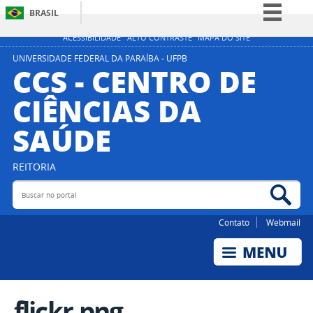
BRASIL
Simplifique!
ACESSIBILIDADE
ALTO CONTRASTE
MAPA DO SITE
Comunica BR
UNIVERSIDADE FEDERAL DA PARAÍBA - UFPB
CCS - CENTRO DE
Participe
CIÊNCIAS DA
Acesso à informação
SAÚDE
Legislação
Canais
REITORIA
Buscar no portal
Bus
Contato
Webmail
flickr.png