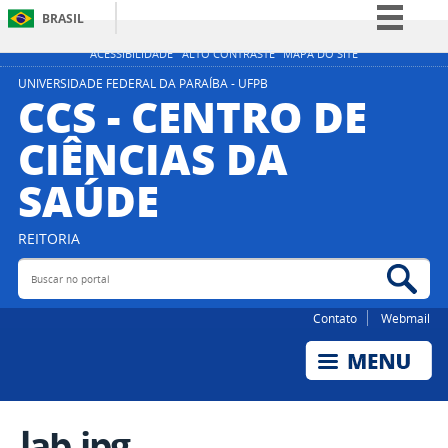
BRASIL
Simplifique!
ACESSIBILIDADE
ALTO CONTRASTE
MAPA DO SITE
Comunica BR
UNIVERSIDADE FEDERAL DA PARAÍBA - UFPB
CCS - CENTRO DE
Participe
CIÊNCIAS DA
Acesso à informação
SAÚDE
Legislação
Canais
REITORIA
Buscar no portal
Bus
Contato
Webmail
lab.jpg