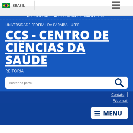
BRASIL
Simplifique!
ACESSIBILIDADE
ALTO CONTRASTE
MAPA DO SITE
Comunica BR
UNIVERSIDADE FEDERAL DA PARAÍBA - UFPB
CCS - CENTRO DE
Participe
CIÊNCIAS DA
Acesso à informação
SAÚDE
Legislação
Canais
REITORIA
Buscar no portal
Bus
Contato
Webmail