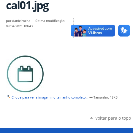
cal01.jpg
por
danielrocha
—
última modificação
09/04/2021 10h43
Clique para ver a imagem no tamanho completo…
—
Tamanho
: 18KB
Voltar para o topo