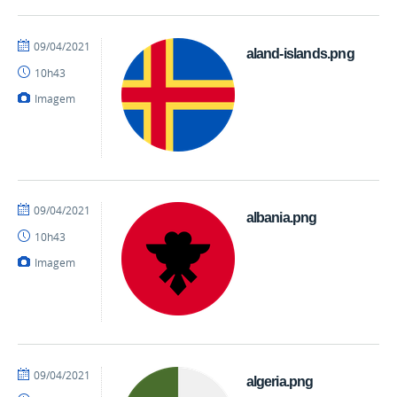
por
publicado
09/04/2021
aland-islands.png
danielrocha
10h43
Imagem
por
publicado
09/04/2021
albania.png
danielrocha
10h43
Imagem
por
publicado
09/04/2021
algeria.png
danielrocha