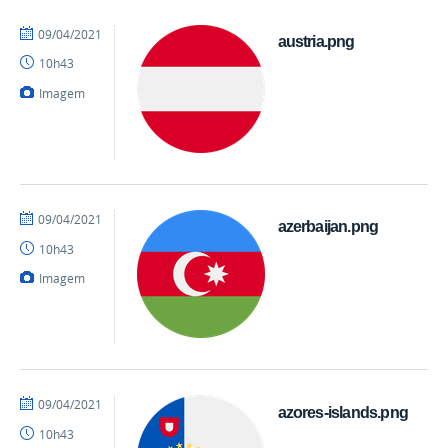
por
publicado
09/04/2021
austria.png
danielrocha
10h43
Imagem
por
publicado
09/04/2021
azerbaijan.png
danielrocha
10h43
Imagem
por
publicado
09/04/2021
azores-islands.png
danielrocha
10h43