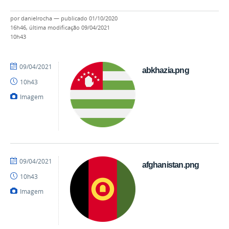
por
danielrocha
—
publicado
01/10/2020
16h46,
última modificação
09/04/2021
10h43
por
publicado
09/04/2021
abkhazia.png
danielrocha
10h43
Imagem
por
publicado
09/04/2021
afghanistan.png
danielrocha
10h43
Imagem