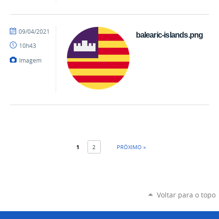
por
publicado
09/04/2021
balearic-islands.png
danielrocha
10h43
Imagem
1
2
PRÓXIMO »
Voltar para o topo