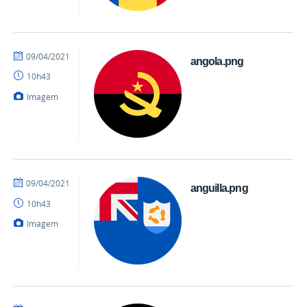
por
publicado
09/04/2021
angola.png
danielrocha
10h43
Imagem
por
publicado
09/04/2021
anguilla.png
danielrocha
10h43
Imagem