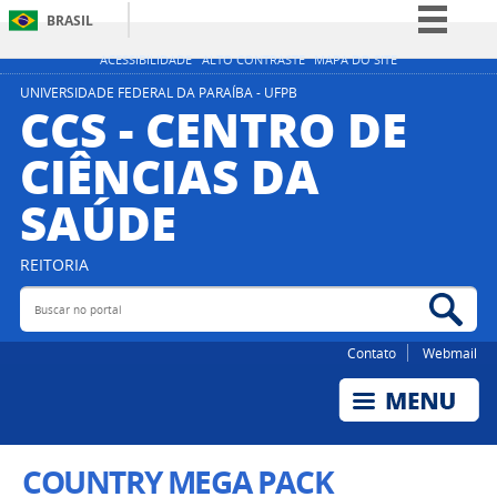
BRASIL
Simplifique!
ACESSIBILIDADE
ALTO CONTRASTE
MAPA DO SITE
Comunica BR
UNIVERSIDADE FEDERAL DA PARAÍBA - UFPB
CCS - CENTRO DE
Participe
CIÊNCIAS DA
Acesso à informação
SAÚDE
Legislação
Canais
REITORIA
Buscar no portal
Bus
Contato
Webmail
COUNTRY MEGA PACK