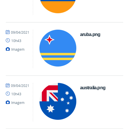
por
publicado
09/04/2021
aruba.png
danielrocha
10h43
Imagem
por
publicado
09/04/2021
australia.png
danielrocha
10h43
Imagem