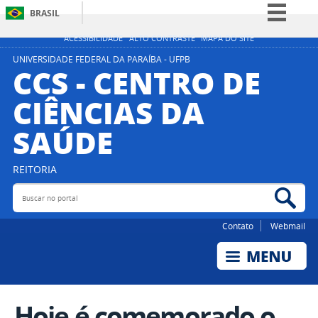
BRASIL
Simplifique!
ACESSIBILIDADE
ALTO CONTRASTE
MAPA DO SITE
Comunica BR
UNIVERSIDADE FEDERAL DA PARAÍBA - UFPB
CCS - CENTRO DE
Participe
CIÊNCIAS DA
Acesso à informação
SAÚDE
Legislação
Canais
REITORIA
Buscar no portal
Bus
Contato
Webmail
Hoje é comemorado o