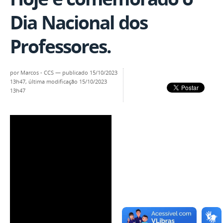
Dia Nacional dos
Professores.
por
Marcos - CCS
—
publicado
15/10/2023
13h47,
última modificação
15/10/2023
13h47