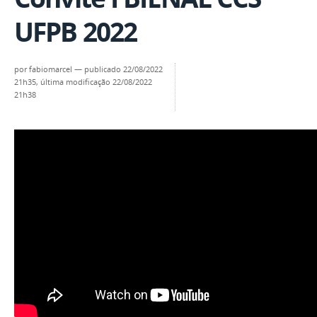
UFPB 2022
por
fabiomarcel
—
publicado
22/08/2022
21h35,
última modificação
22/08/2022
21h38